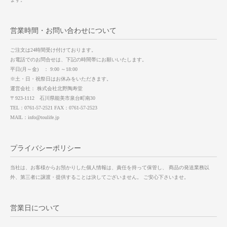
営業時間・お問い合わせについて
ご注文は24時間受け付けております。
お電話でのお問合せは、下記の時間帯にお願いいたします。
平日(月～金) ： 9:00 ～18:00
※土・日・祝祭日はお休みをいただきます。
運営会社： 株式会社北野陶寿堂
〒923-1112 石川県能美市泉台町南30
TEL：0761-57-2521 FAX：0761-57-2523
MAIL：info@toulife.jp
プライバシーポリシー
当社は、お客様からお預かりした個人情報は、責任を持って保管し、 商品の発送業務以
外、第三者に譲渡・提供することは決してございません。 ご安心下さいませ。
営業日について