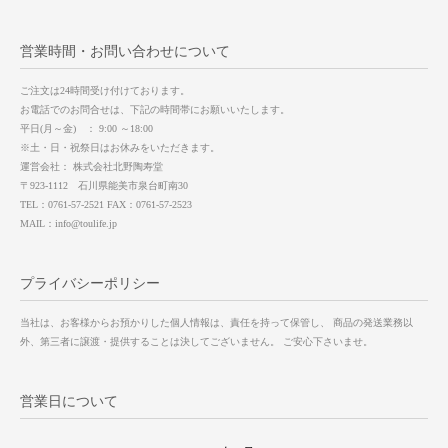
営業時間・お問い合わせについて
ご注文は24時間受け付けております。
お電話でのお問合せは、下記の時間帯にお願いいたします。
平日(月～金) ： 9:00 ～18:00
※土・日・祝祭日はお休みをいただきます。
運営会社： 株式会社北野陶寿堂
〒923-1112 石川県能美市泉台町南30
TEL：0761-57-2521 FAX：0761-57-2523
MAIL：info@toulife.jp
プライバシーポリシー
当社は、お客様からお預かりした個人情報は、責任を持って保管し、 商品の発送業務以
外、第三者に譲渡・提供することは決してございません。 ご安心下さいませ。
営業日について