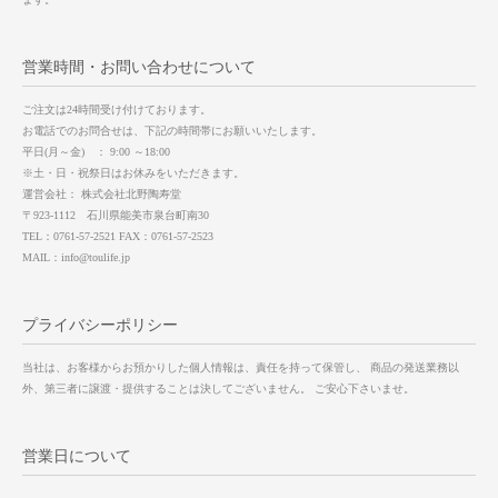
営業時間・お問い合わせについて
ご注文は24時間受け付けております。
お電話でのお問合せは、下記の時間帯にお願いいたします。
平日(月～金) ： 9:00 ～18:00
※土・日・祝祭日はお休みをいただきます。
運営会社： 株式会社北野陶寿堂
〒923-1112 石川県能美市泉台町南30
TEL：0761-57-2521 FAX：0761-57-2523
MAIL：info@toulife.jp
プライバシーポリシー
当社は、お客様からお預かりした個人情報は、責任を持って保管し、 商品の発送業務以
外、第三者に譲渡・提供することは決してございません。 ご安心下さいませ。
営業日について