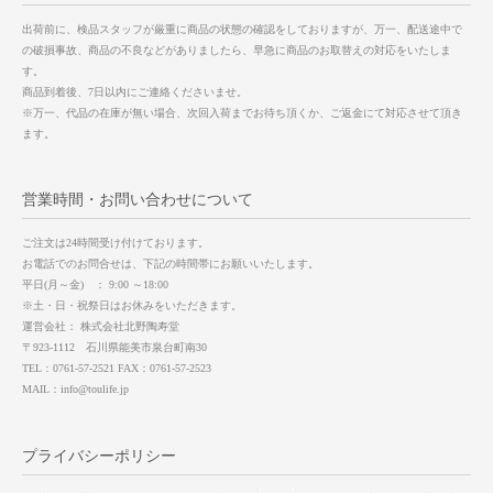
出荷前に、検品スタッフが厳重に商品の状態の確認をしておりますが、万一、配送途中で
の破損事故、商品の不良などがありましたら、早急に商品のお取替えの対応をいたしま
す。
商品到着後、7日以内にご連絡くださいませ。
※万一、代品の在庫が無い場合、次回入荷までお待ち頂くか、ご返金にて対応させて頂き
ます。
営業時間・お問い合わせについて
ご注文は24時間受け付けております。
お電話でのお問合せは、下記の時間帯にお願いいたします。
平日(月～金) ： 9:00 ～18:00
※土・日・祝祭日はお休みをいただきます。
運営会社： 株式会社北野陶寿堂
〒923-1112 石川県能美市泉台町南30
TEL：0761-57-2521 FAX：0761-57-2523
MAIL：info@toulife.jp
プライバシーポリシー