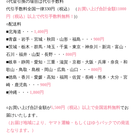
○代金引換の場合は代引手数料
代引手数料全国一律330円（税込） （
お買い上げ合計金額11000
円（税込）以上で代引手数料無料！
)）
○配送料
■北海道・・・
1,400円
■青森・岩手・宮城・秋田・山形・福島・・・
900円
■茨城・栃木・群馬・埼玉・千葉・東京・神奈川・新潟・富山・
石川・福井・山梨・長野・・・
800円
■岐阜・静岡・愛知・三重・滋賀・京都・大阪・兵庫・奈良・和
歌山・鳥取・島根・岡山・広島・山口・・・
800円
■徳島・香川・愛媛・高知・福岡・佐賀・長崎・熊本・大分・宮
崎・鹿児島・・・
900円
■沖縄・・・
1,800円
○お買い上げ合計金額が
5,500円（税込）以上で全国送料無料
でお
届けいたします。
（お届け地域により、ヤマト運輸・もしくはゆうパックでの発送
となります。）