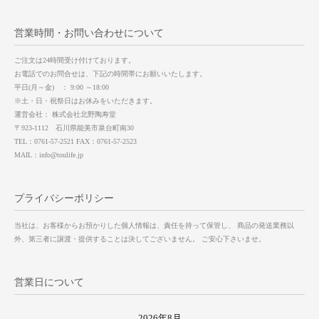
営業時間・お問い合わせについて
ご注文は24時間受け付けております。
お電話でのお問合せは、下記の時間帯にお願いいたします。
平日(月～金) ： 9:00 ～18:00
※土・日・祝祭日はお休みをいただきます。
運営会社： 株式会社北野陶寿堂
〒923-1112 石川県能美市泉台町南30
TEL：0761-57-2521 FAX：0761-57-2523
MAIL：info@toulife.jp
プライバシーポリシー
当社は、お客様からお預かりした個人情報は、責任を持って保管し、 商品の発送業務以
外、第三者に譲渡・提供することは決してございません。 ご安心下さいませ。
営業日について
2026年8月