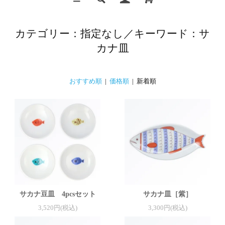
カテゴリー：指定なし／キーワード：サ
カナ皿
おすすめ順
|
価格順
| 新着順
サカナ豆皿 4pcsセット
サカナ皿［紫］
3,520円(税込)
3,300円(税込)