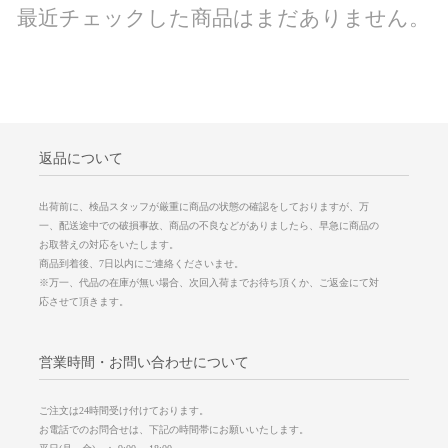
最近チェックした商品はまだありません。
返品について
出荷前に、検品スタッフが厳重に商品の状態の確認をしておりますが、万
一、配送途中での破損事故、商品の不良などがありましたら、早急に商品の
お取替えの対応をいたします。
商品到着後、7日以内にご連絡くださいませ。
※万一、代品の在庫が無い場合、次回入荷までお待ち頂くか、ご返金にて対
応させて頂きます。
営業時間・お問い合わせについて
ご注文は24時間受け付けております。
お電話でのお問合せは、下記の時間帯にお願いいたします。