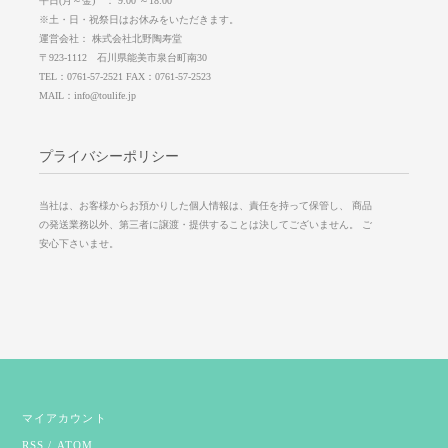
平日(月～金) ： 9:00 ～18:00
※土・日・祝祭日はお休みをいただきます。
運営会社： 株式会社北野陶寿堂
〒923-1112 石川県能美市泉台町南30
TEL：0761-57-2521 FAX：0761-57-2523
MAIL：info@toulife.jp
プライバシーポリシー
当社は、お客様からお預かりした個人情報は、責任を持って保管し、 商品
の発送業務以外、第三者に譲渡・提供することは決してございません。 ご
安心下さいませ。
マイアカウント
RSS
/
ATOM