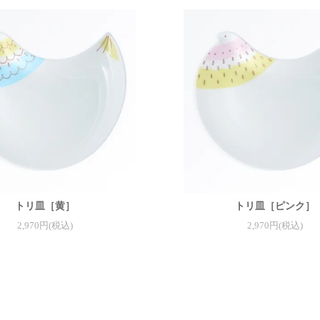
トリ皿［黄］
トリ皿［ピンク］
2,970円(税込)
2,970円(税込)