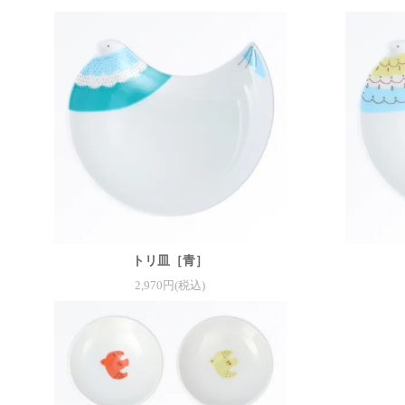
トリ皿［青］
2,970円(税込)