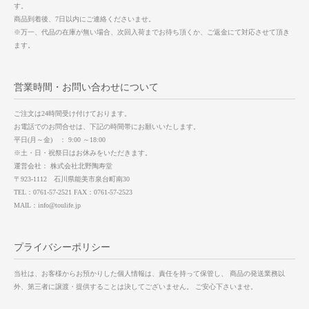
す。
商品到着後、7日以内にご連絡くださいませ。
※万一、代品の在庫が無い場合、次回入荷までお待ち頂くか、ご返金にて対応させて頂き
ます。
営業時間・お問い合わせについて
ご注文は24時間受け付けております。
お電話でのお問合せは、下記の時間帯にお願いいたします。
平日(月～金) ： 9:00 ～18:00
※土・日・祝祭日はお休みをいただきます。
運営会社： 株式会社北野陶寿堂
〒923-1112 石川県能美市泉台町南30
TEL：0761-57-2521 FAX：0761-57-2523
MAIL：info@toulife.jp
プライバシーポリシー
当社は、お客様からお預かりした個人情報は、責任を持って保管し、 商品の発送業務以
外、第三者に譲渡・提供することは決してございません。 ご安心下さいませ。