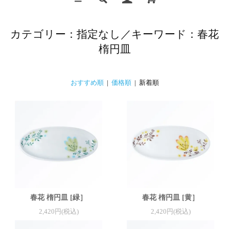
カテゴリー：指定なし／キーワード：春花
楕円皿
おすすめ順
|
価格順
| 新着順
春花 楕円皿 [緑］
春花 楕円皿 [黄］
2,420円(税込)
2,420円(税込)