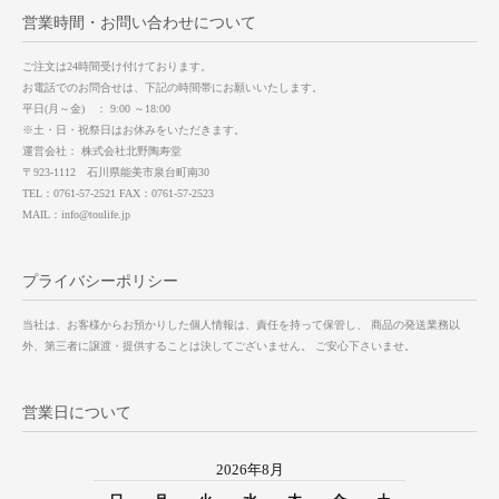
営業時間・お問い合わせについて
ご注文は24時間受け付けております。
お電話でのお問合せは、下記の時間帯にお願いいたします。
平日(月～金) ： 9:00 ～18:00
※土・日・祝祭日はお休みをいただきます。
運営会社： 株式会社北野陶寿堂
〒923-1112 石川県能美市泉台町南30
TEL：0761-57-2521 FAX：0761-57-2523
MAIL：info@toulife.jp
プライバシーポリシー
当社は、お客様からお預かりした個人情報は、責任を持って保管し、 商品の発送業務以
外、第三者に譲渡・提供することは決してございません。 ご安心下さいませ。
営業日について
2026年8月