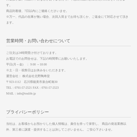
す。
商品到着後、7日以内にご連絡くださいませ。
※万一、代品の在庫が無い場合、次回入荷までお待ち頂くか、ご返金にて対応させて頂き
ます。
営業時間・お問い合わせについて
ご注文は24時間受け付けております。
お電話でのお問合せは、下記の時間帯にお願いいたします。
平日(月～金) ： 9:00 ～18:00
※土・日・祝祭日はお休みをいただきます。
運営会社： 株式会社北野陶寿堂
〒923-1112 石川県能美市泉台町南30
TEL：0761-57-2521 FAX：0761-57-2523
MAIL：info@toulife.jp
プライバシーポリシー
当社は、お客様からお預かりした個人情報は、責任を持って保管し、 商品の発送業務以
外、第三者に譲渡・提供することは決してございません。 ご安心下さいませ。