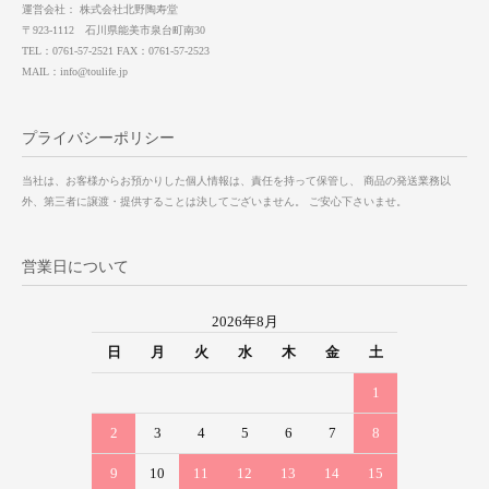
運営会社： 株式会社北野陶寿堂
〒923-1112 石川県能美市泉台町南30
TEL：0761-57-2521 FAX：0761-57-2523
MAIL：info@toulife.jp
プライバシーポリシー
当社は、お客様からお預かりした個人情報は、責任を持って保管し、 商品の発送業務以
外、第三者に譲渡・提供することは決してございません。 ご安心下さいませ。
営業日について
2026年8月
日
月
火
水
木
金
土
1
2
3
4
5
6
7
8
9
10
11
12
13
14
15