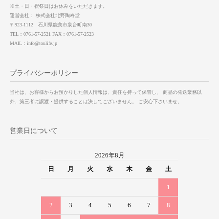
※土・日・祝祭日はお休みをいただきます。
運営会社： 株式会社北野陶寿堂
〒923-1112 石川県能美市泉台町南30
TEL：0761-57-2521 FAX：0761-57-2523
MAIL：info@toulife.jp
プライバシーポリシー
当社は、お客様からお預かりした個人情報は、責任を持って保管し、 商品の発送業務以
外、第三者に譲渡・提供することは決してございません。 ご安心下さいませ。
営業日について
2026年8月
日
月
火
水
木
金
土
1
2
3
4
5
6
7
8