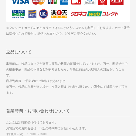
※クレジットカードのセキュリティはSSLというシステムを利用しております。カード番号
は暗号化されて安全に 送信されますので、どうぞご安心ください。
返品について
出荷前に、検品スタッフが厳重に商品の状態の確認をしておりますが、万一、配送途中で
の破損事故、商品の不良などがありましたら、早急に商品のお取替えの対応をいたしま
す。
商品到着後、7日以内にご連絡くださいませ。
※万一、代品の在庫が無い場合、次回入荷までお待ち頂くか、ご返金にて対応させて頂き
ます。
営業時間・お問い合わせについて
ご注文は24時間受け付けております。
お電話でのお問合せは、下記の時間帯にお願いいたします。
平日(月～金) ： 9:00 ～18:00