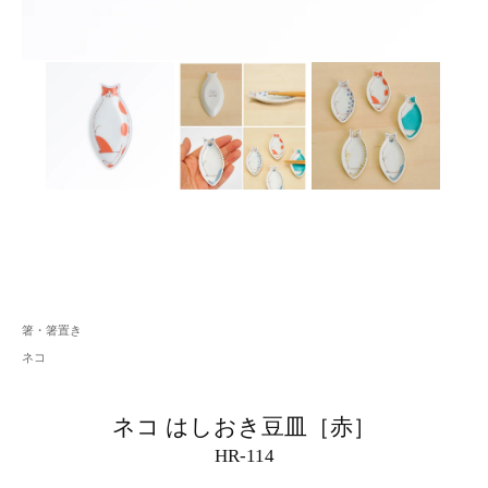
箸・箸置き
ネコ
ネコ はしおき豆皿［赤］
HR-114