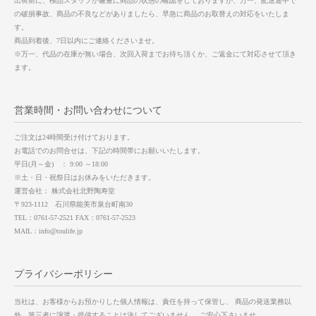
出荷前に、検品スタッフが厳重に商品の状態の確認をしておりますが、万一、配送途中で
の破損事故、商品の不良などがありましたら、早急に商品のお取替えの対応をいたしま
す。
商品到着後、7日以内にご連絡くださいませ。
※万一、代品の在庫が無い場合、次回入荷までお待ち頂くか、ご返金にて対応させて頂き
ます。
営業時間・お問い合わせについて
ご注文は24時間受け付けております。
お電話でのお問合せは、下記の時間帯にお願いいたします。
平日(月～金) ： 9:00 ～18:00
※土・日・祝祭日はお休みをいただきます。
運営会社： 株式会社北野陶寿堂
〒923-1112 石川県能美市泉台町南30
TEL：0761-57-2521 FAX：0761-57-2523
MAIL：info@toulife.jp
プライバシーポリシー
当社は、お客様からお預かりした個人情報は、責任を持って保管し、 商品の発送業務以
外、第三者に譲渡・提供することは決してございません。 ご安心下さいませ。