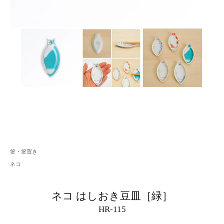
箸・箸置き
ネコ
ネコ はしおき豆皿［緑］
HR-115