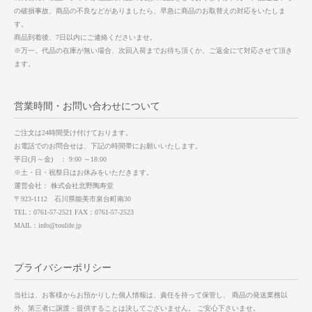
の破損事故、商品の不良などがありましたら、早急に商品のお取替えの対応をいたしま
す。
商品到着後、7日以内にご連絡くださいませ。
※万一、代品の在庫が無い場合、次回入荷までお待ち頂くか、ご返金にて対応させて頂き
ます。
営業時間・お問い合わせについて
ご注文は24時間受け付けております。
お電話でのお問合せは、下記の時間帯にお願いいたします。
平日(月～金) ： 9:00 ～18:00
※土・日・祝祭日はお休みをいただきます。
運営会社： 株式会社北野陶寿堂
〒923-1112 石川県能美市泉台町南30
TEL：0761-57-2521 FAX：0761-57-2523
MAIL：info@toulife.jp
プライバシーポリシー
当社は、お客様からお預かりした個人情報は、責任を持って保管し、 商品の発送業務以
外、第三者に譲渡・提供することは決してございません。 ご安心下さいませ。