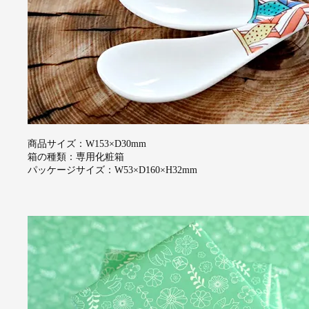
商品サイズ：W153×D30mm
箱の種類：専用化粧箱
パッケージサイズ：W53×D160×H32mm