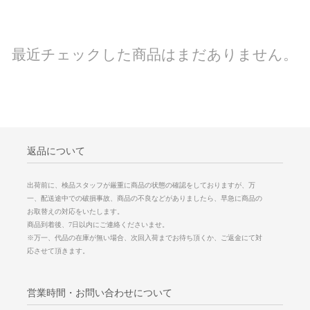
最近チェックした商品はまだありません。
返品について
出荷前に、検品スタッフが厳重に商品の状態の確認をしておりますが、万
一、配送途中での破損事故、商品の不良などがありましたら、早急に商品の
お取替えの対応をいたします。
商品到着後、7日以内にご連絡くださいませ。
※万一、代品の在庫が無い場合、次回入荷までお待ち頂くか、ご返金にて対
応させて頂きます。
営業時間・お問い合わせについて