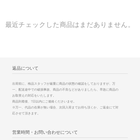
最近チェックした商品はまだありません。
返品について
出荷前に、検品スタッフが厳重に商品の状態の確認をしておりますが、万
一、配送途中での破損事故、商品の不良などがありましたら、早急に商品の
お取替えの対応をいたします。
商品到着後、7日以内にご連絡くださいませ。
※万一、代品の在庫が無い場合、次回入荷までお待ち頂くか、ご返金にて対
応させて頂きます。
営業時間・お問い合わせについて