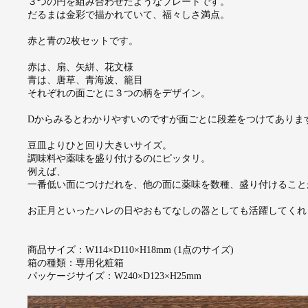
３つの円を組み合わせたようなプレートです。
だるまは金彩で描かれていて、福々しさ満点。
赤と青の2枚セットです。
赤は、扇、矢絣、花文様
青は、唐草、青海波、籠目
それぞれの面ごとに３つの柄をデザイン。
Dからみるとわかりやすいのですが面ごとに段差をつけてありま
豆皿よりひと回り大きいサイズ。
調味料や薬味を盛り付けるのにピッタリ。
例えば、
一番低い面につけだれを、他の面に薬味を数種、盛り付けること
お正月といったハレの日やおもてなしの器としても活躍してくれ
商品サイズ：W114×D110×H18mm (1点のサイズ)
箱の種類：専用化粧箱
パッケージサイズ：W240×D123×H25mm