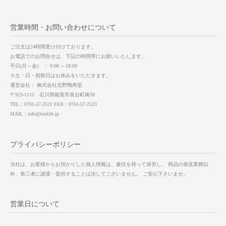
営業時間・お問い合わせについて
ご注文は24時間受け付けております。
お電話でのお問合せは、下記の時間帯にお願いいたします。
平日(月～金) ： 9:00 ～18:00
※土・日・祝祭日はお休みをいただきます。
運営会社： 株式会社北野陶寿堂
〒923-1112 石川県能美市泉台町南30
TEL：0761-57-2521 FAX：0761-57-2523
MAIL：info@toulife.jp
プライバシーポリシー
当社は、お客様からお預かりした個人情報は、責任を持って保管し、 商品の発送業務以
外、第三者に譲渡・提供することは決してございません。 ご安心下さいませ。
営業日について