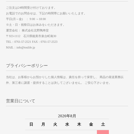
ご注文は24時間受け付けております。
お電話でのお問合せは、下記の時間帯にお願いいたします。
平日(月～金) ： 9:00 ～18:00
※土・日・祝祭日はお休みをいただきます。
運営会社： 株式会社北野陶寿堂
〒923-1112 石川県能美市泉台町南30
TEL：0761-57-2521 FAX：0761-57-2523
MAIL：info@toulife.jp
プライバシーポリシー
当社は、お客様からお預かりした個人情報は、責任を持って保管し、 商品の発送業務以
外、第三者に譲渡・提供することは決してございません。 ご安心下さいませ。
営業日について
2026年8月
日
月
火
水
木
金
土