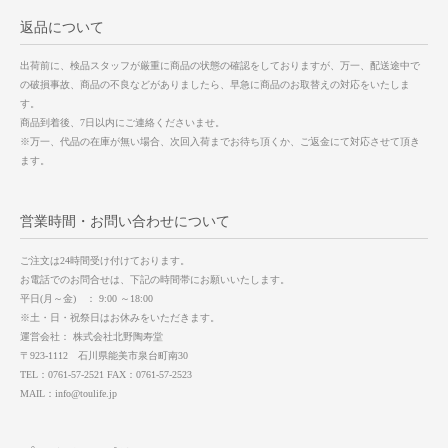
返品について
出荷前に、検品スタッフが厳重に商品の状態の確認をしておりますが、万一、配送途中で
の破損事故、商品の不良などがありましたら、早急に商品のお取替えの対応をいたしま
す。
商品到着後、7日以内にご連絡くださいませ。
※万一、代品の在庫が無い場合、次回入荷までお待ち頂くか、ご返金にて対応させて頂き
ます。
営業時間・お問い合わせについて
ご注文は24時間受け付けております。
お電話でのお問合せは、下記の時間帯にお願いいたします。
平日(月～金) ： 9:00 ～18:00
※土・日・祝祭日はお休みをいただきます。
運営会社： 株式会社北野陶寿堂
〒923-1112 石川県能美市泉台町南30
TEL：0761-57-2521 FAX：0761-57-2523
MAIL：info@toulife.jp