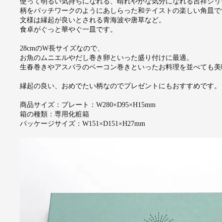
使って明るい気持ちになれる、晴れやかな気分になれる吉祥シリ
柄をパッチワークのようにあしらった和テイストの楽しい角皿で
文様は縁起が良いとされる青海波や唐草など。
食卓がぐっと華やぐ一皿です。
28cmのW長サイズなので、
お魚のムニエルやだし巻き卵といった盛り付けに最適。
生春巻きやアスパラのベーコン巻きといったお料理を並べても美
縁起の良い、おめでたい柄なのでプレゼントにもおすすめです
商品サイズ：プレート：W280×D95×H15mm
箱の種類：専用化粧箱
パッケージサイズ：W151×D151×H27mm