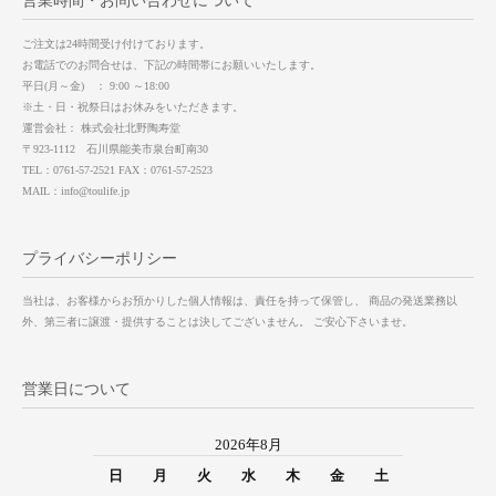
営業時間・お問い合わせについて
ご注文は24時間受け付けております。
お電話でのお問合せは、下記の時間帯にお願いいたします。
平日(月～金) ： 9:00 ～18:00
※土・日・祝祭日はお休みをいただきます。
運営会社： 株式会社北野陶寿堂
〒923-1112 石川県能美市泉台町南30
TEL：0761-57-2521 FAX：0761-57-2523
MAIL：info@toulife.jp
プライバシーポリシー
当社は、お客様からお預かりした個人情報は、責任を持って保管し、 商品の発送業務以
外、第三者に譲渡・提供することは決してございません。 ご安心下さいませ。
営業日について
2026年8月
日
月
火
水
木
金
土