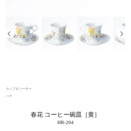
カップ＆ソーサー
ハナ
春花 コーヒー碗皿［黄］
HR-204