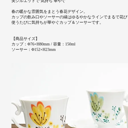
美シルエットで 気持ち 華やぐ
春の暖かな雰囲気をまとう春花デザイン。
カップの飲み口やソーサーの縁はゆるやかなラインでまるで花び
使うたびに気持ちが華やぐカップ＆ソーサーです。
【商品サイズ】
カップ：Φ76×H80mm / 容量：150ml
ソーサー：Φ152×H23mm