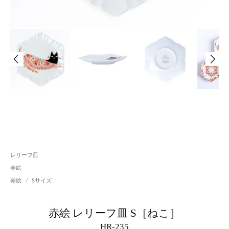
レリーフ皿
赤絵
赤絵
/
Sサイズ
赤絵 レリーフ皿 S［ねこ］
HR-235