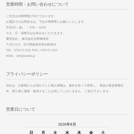
営業時間・お問い合わせについて
ご注文は24時間受け付けております。
お電話でのお問合せは、下記の時間帯にお願いいたします。
平日(月～金) ： 9:00 ～18:00
※土・日・祝祭日はお休みをいただきます。
運営会社： 株式会社北野陶寿堂
〒923-1112 石川県能美市泉台町南30
TEL：0761-57-2521 FAX：0761-57-2523
MAIL：info@toulife.jp
プライバシーポリシー
当社は、お客様からお預かりした個人情報は、責任を持って保管し、 商品の発送業務以
外、第三者に譲渡・提供することは決してございません。 ご安心下さいませ。
営業日について
2026年8月
日
月
火
水
木
金
土