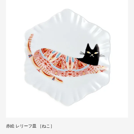
赤絵 レリーフ皿 ［ねこ］