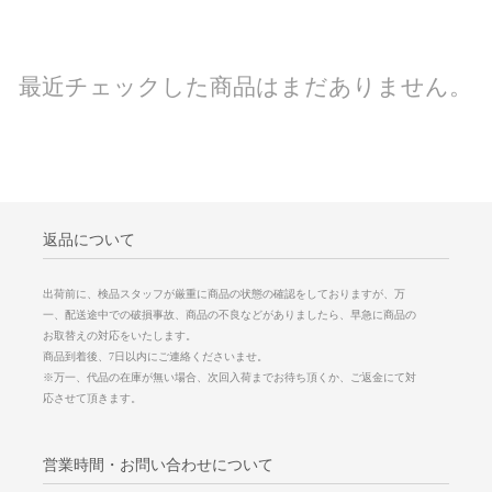
最近チェックした商品はまだありません。
返品について
出荷前に、検品スタッフが厳重に商品の状態の確認をしておりますが、万
一、配送途中での破損事故、商品の不良などがありましたら、早急に商品の
お取替えの対応をいたします。
商品到着後、7日以内にご連絡くださいませ。
※万一、代品の在庫が無い場合、次回入荷までお待ち頂くか、ご返金にて対
応させて頂きます。
営業時間・お問い合わせについて