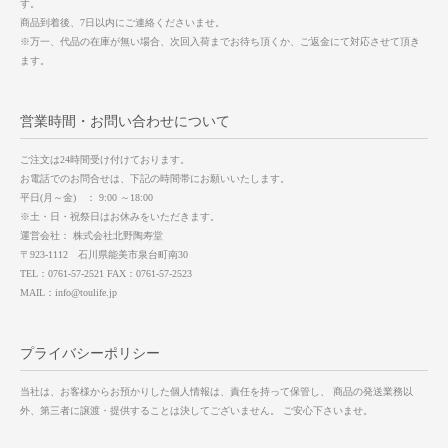
す。
商品到着後、7日以内にご連絡くださいませ。
※万一、代品の在庫が無い場合、次回入荷までお待ち頂くか、ご返金にて対応させて頂き
ます。
営業時間・お問い合わせについて
ご注文は24時間受け付けております。
お電話でのお問合せは、下記の時間帯にお願いいたします。
平日(月～金) ： 9:00 ～18:00
※土・日・祝祭日はお休みをいただきます。
運営会社： 株式会社北野陶寿堂
〒923-1112 石川県能美市泉台町南30
TEL：0761-57-2521 FAX：0761-57-2523
MAIL：info@toulife.jp
プライバシーポリシー
当社は、お客様からお預かりした個人情報は、責任を持って保管し、 商品の発送業務以
外、第三者に譲渡・提供することは決してございません。 ご安心下さいませ。