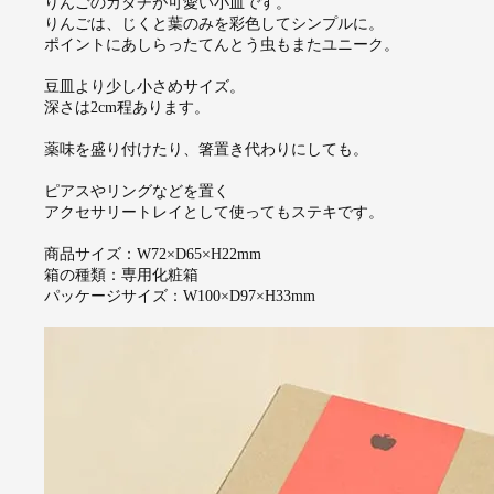
りんごのカタチが可愛い小皿です。
りんごは、じくと葉のみを彩色してシンプルに。
ポイントにあしらったてんとう虫もまたユニーク。
豆皿より少し小さめサイズ。
深さは2cm程あります。
薬味を盛り付けたり、箸置き代わりにしても。
ピアスやリングなどを置く
アクセサリートレイとして使ってもステキです。
商品サイズ：W72×D65×H22mm
箱の種類：専用化粧箱
パッケージサイズ：W100×D97×H33mm