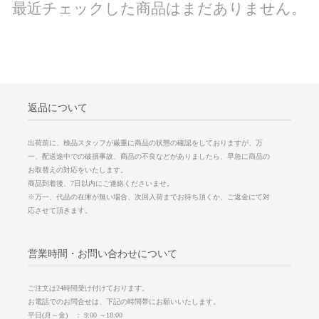
最近チェックした商品はまだありません。
返品について
出荷前に、検品スタッフが厳重に商品の状態の確認をしておりますが、万
一、配送途中での破損事故、商品の不良などがありましたら、早急に商品の
お取替えの対応をいたします。
商品到着後、7日以内にご連絡くださいませ。
※万一、代品の在庫が無い場合、次回入荷までお待ち頂くか、ご返金にて対
応させて頂きます。
営業時間・お問い合わせについて
ご注文は24時間受け付けております。
お電話でのお問合せは、下記の時間帯にお願いいたします。
平日(月～金) ： 9:00 ～18:00